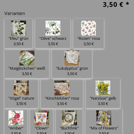
3,50
€ *
Varianten
"Efeu" grün
"Olive" schwarz
"Rosen" rosa
3,50 €
3,50 €
3,50 €
"Maiglöckchen" weiß
"Eukalyptus" grün
3,50 €
3,50 €
"Vögel" nature
"Kirschblüten" rosa
"Narzisse" gelb
3,50 €
3,50 €
3,50 €
"Amber"
"Clown"
"Buchfink"
"Mix of Flowers"
3,50 €
3,50 €
3,50 €
3,50 €