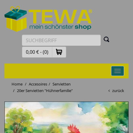
0,00 € - (0)
Toggle
navigati
Home
Accesoires
Servietten
20er Servietten "Hühnerfamilie"
zurück