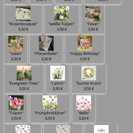
"Rosenbouquet"
"weiße Tulpen"
"Fasan"
3,50 €
3,50 €
3,50 €
"Safari"
"Pfauenfeder"
"Happy Birthday"
3,50 €
3,50 €
3,50 €
"Evergreen Trees"
"Lamm"
"bunter Kranz"
3,50 €
3,50 €
3,50 €
"Tulpen"
"Frühjahrsblüher"
"Bellis"
3,50 €
3,50 €
3,50 €