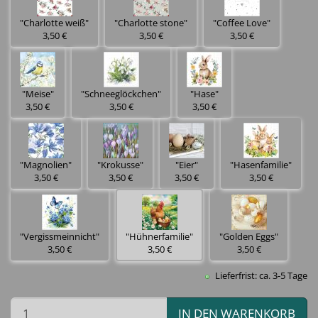
"Charlotte weiß"
"Charlotte stone"
"Coffee Love"
3,50 €
3,50 €
3,50 €
"Meise"
"Schneeglöckchen"
"Hase"
3,50 €
3,50 €
3,50 €
"Magnolien"
"Krokusse"
"Eier"
"Hasenfamilie"
3,50 €
3,50 €
3,50 €
3,50 €
"Vergissmeinnicht"
"Hühnerfamilie"
"Golden Eggs"
3,50 €
3,50 €
3,50 €
Lieferfrist: ca. 3-5 Tage
IN DEN WARENKORB