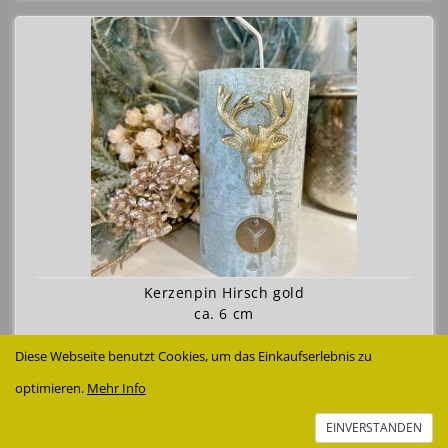
Kerzenpin Hirsch gold
ca. 6 cm
4,99 €
Diese Webseite benutzt Cookies, um das Einkaufserlebnis zu
Details anzeigen
optimieren.
Mehr Info
EINVERSTANDEN