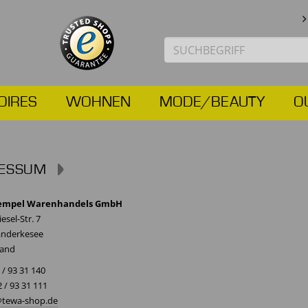
OIRES
WOHNEN
MODE/BEAUTY
O
RESSUM
empel Warenhandels GmbH
esel-Str. 7
anderkesee
land
/ 93 31 140
 / 93 31 111
@tewa-shop.de