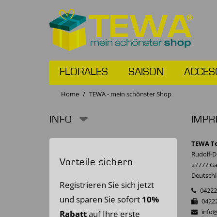
FLORALES
SAISON
ACCES
Home
TEWA - mein schönster Shop
INFO
IMP
TEWA T
Rudolf-Di
Vorteile sichern
27777 G
Deutsch
Registrieren Sie sich jetzt
04222 
und sparen Sie sofort
10%
04222
info
Rabatt
auf Ihre erste