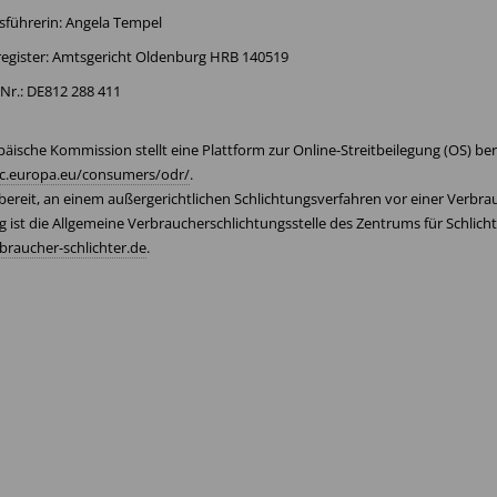
sführerin: Angela Tempel
egister: Amtsgericht Oldenburg HRB 140519
-Nr.: DE812 288 411
äische Kommission stellt eine Plattform zur Online-Streitbeilegung (OS) berei
ec.europa.eu/consumers/odr/
.
 bereit, an einem außergerichtlichen Schlichtungsverfahren vor einer Verbra
g ist die Allgemeine Verbraucherschlichtungsstelle des Zentrums für Schlicht
raucher-schlichter.de
.