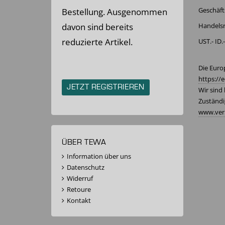
Geschäft
Bestellung. Ausgenommen
davon sind bereits
Handelsr
reduzierte Artikel.
UST.- ID.
Die Europ
https://
JETZT REGISTRIEREN
Wir sind
Zuständi
www.verb
ÜBER TEWA
Information über uns
Datenschutz
Widerruf
Retoure
Kontakt