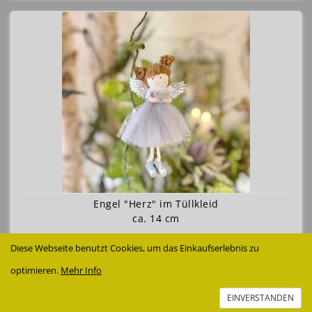
Engel "Herz" im Tüllkleid
ca. 14 cm
2,99 €
Diese Webseite benutzt Cookies, um das Einkaufserlebnis zu
Details anzeigen
optimieren.
Mehr Info
EINVERSTANDEN