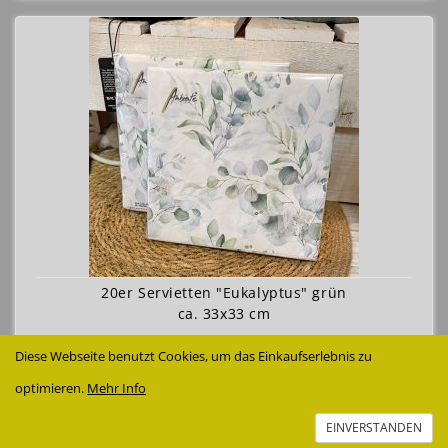
20er Servietten "Eukalyptus" grün
ca. 33x33 cm
3,50 €
Diese Webseite benutzt Cookies, um das Einkaufserlebnis zu
Details anzeigen
optimieren.
Mehr Info
EINVERSTANDEN