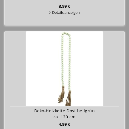
3,99 €
Details anzeigen
Deko-Holzkette Dost hellgrün
ca. 120 cm
4,99 €