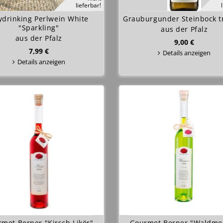
lieferbar!
ydrinking Perlwein White
Grauburgunder Steinbock t
"Sparkling"
aus der Pfalz
aus der Pfalz
9,00 €
7,99 €
Details anzeigen
Details anzeigen
met Berner "Kirsch Likör"
Gourmet Berner "Waldmei