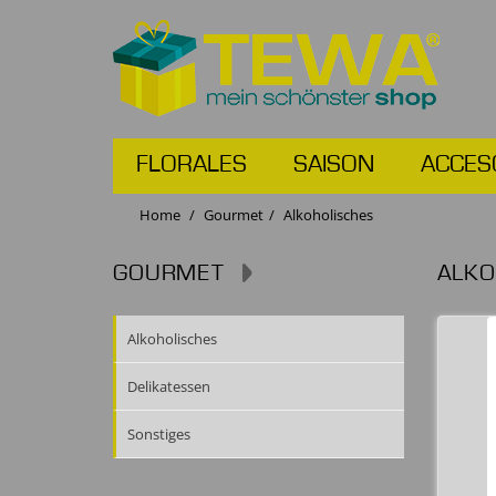
FLORALES
SAISON
ACCES
Home
Gourmet
Alkoholisches
GOURMET
ALKO
Alkoholisches
Delikatessen
Sonstiges