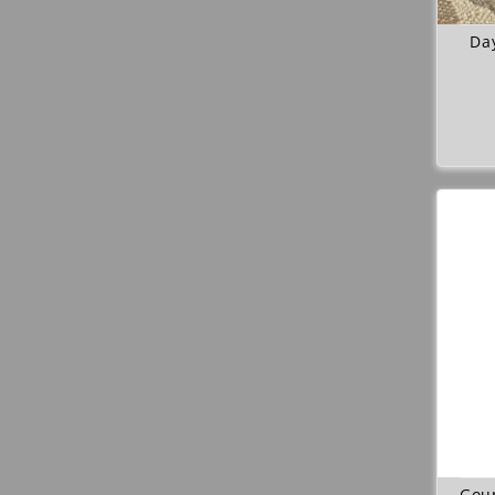
Da
Gour