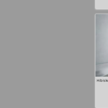
Hibisk