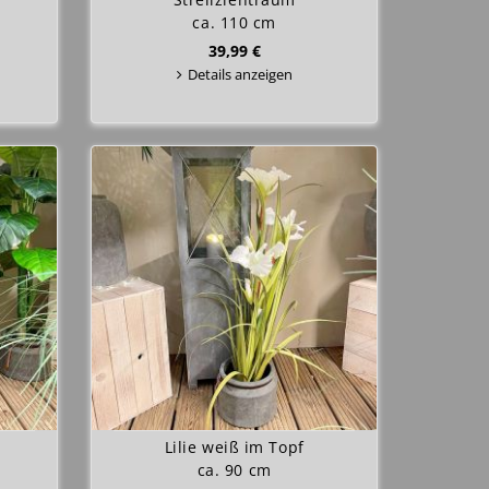
ca. 110 cm
39,99 €
Details anzeigen
Lilie weiß im Topf
ca. 90 cm