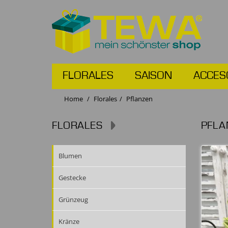
FLORALES
SAISON
ACCES
Home
Florales
Pflanzen
FLORALES
PFL
Blumen
Gestecke
Grünzeug
Kränze