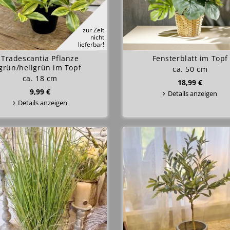
zur Zeit
nicht
lieferbar!
Tradescantia Pflanze
Fensterblatt im Topf
grün/hellgrün im Topf
ca. 50 cm
ca. 18 cm
18,99 €
9,99 €
Details anzeigen
Details anzeigen