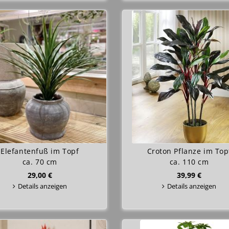
Elefantenfuß im Topf
Croton Pflanze im Top
ca. 70 cm
ca. 110 cm
29,00 €
39,99 €
Details anzeigen
Details anzeigen