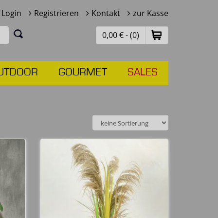
Login
Registrieren
Kontakt
zur Kasse
0,00 € - (0)
UTDOOR
GOURMET
SALES