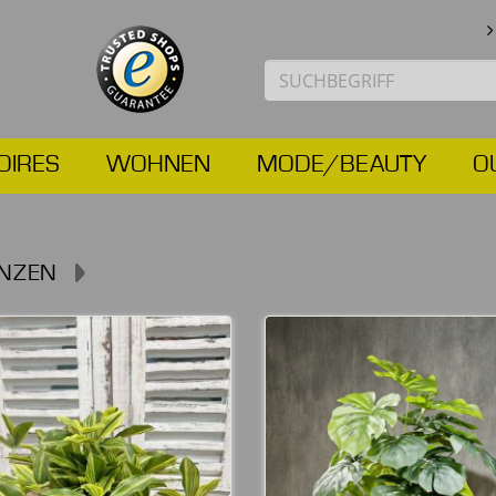
OIRES
WOHNEN
MODE/BEAUTY
O
ANZEN