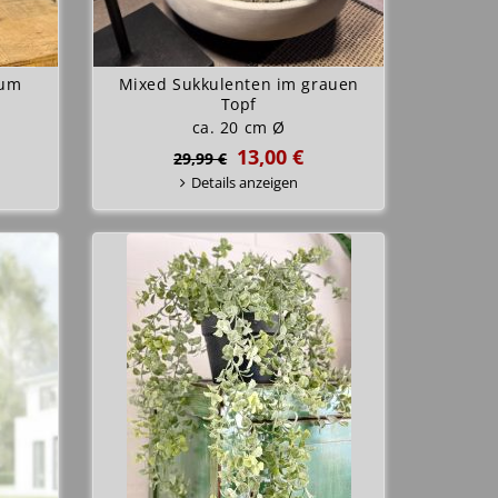
aum
Mixed Sukkulenten im grauen
Topf
ca. 20 cm Ø
13,00 €
29,99 €
Details anzeigen