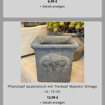
6,99 €
Details anzeigen
Pflanztopf quadratisch mit Tierkopf Majestic Vintage
ca. 14 cm
12,99 €
Details anzeigen