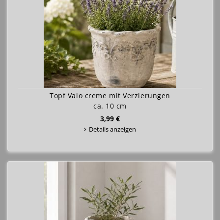
Topf Valo creme mit Verzierungen
ca. 10 cm
3,99 €
Details anzeigen