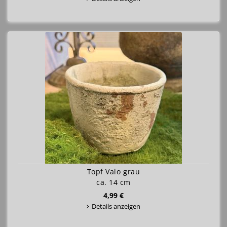
Topf Valo grau
ca. 14 cm
4,99 €
Details anzeigen