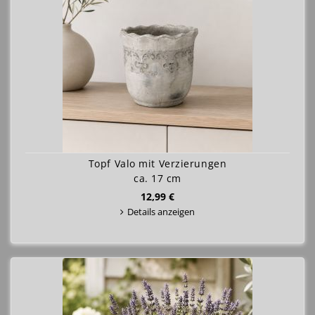
Topf Valo mit Verzierungen
ca. 17 cm
12,99 €
Details anzeigen