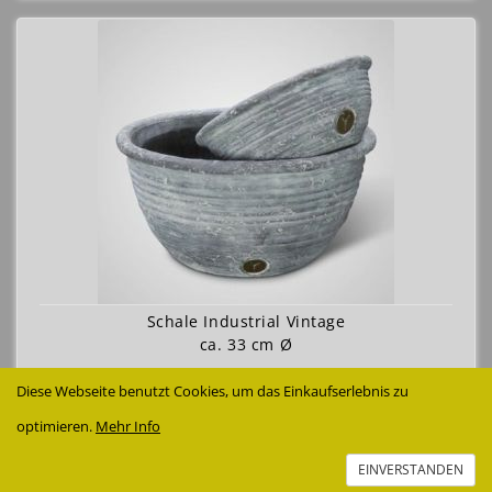
Schale Industrial Vintage
ca. 33 cm Ø
34,99 €
Diese Webseite benutzt Cookies, um das Einkaufserlebnis zu
Details anzeigen
optimieren.
Mehr Info
EINVERSTANDEN