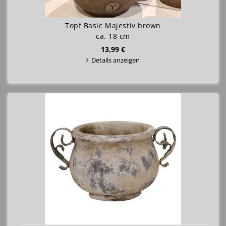
Topf Basic Majestiv brown
ca. 18 cm
13,99 €
Details anzeigen