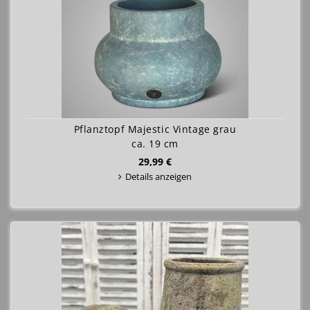
Pflanztopf Majestic Vintage grau
ca. 19 cm
29,99 €
Details anzeigen