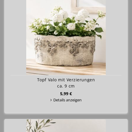
Topf Valo mit Verzierungen
ca. 9 cm
5,99 €
Details anzeigen