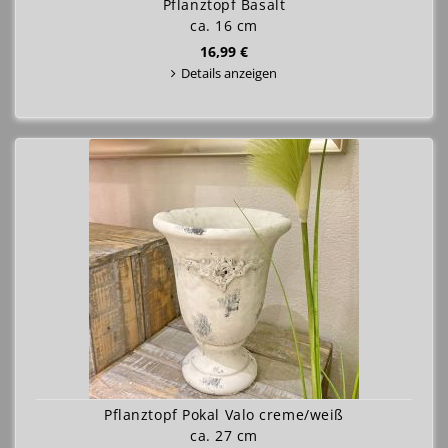
Pflanztopf Basalt
ca. 16 cm
16,99 €
Details anzeigen
Pflanztopf Pokal Valo creme/weiß
ca. 27 cm