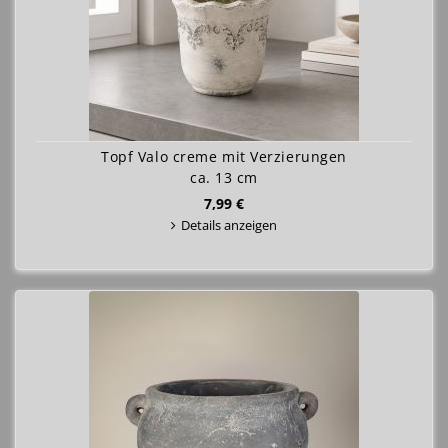
Topf Valo creme mit Verzierungen
ca. 13 cm
7,99 €
Details anzeigen