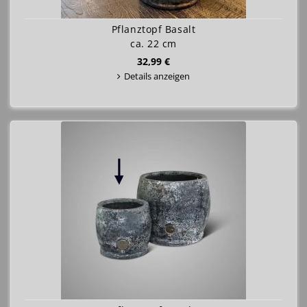
Pflanztopf Basalt
ca. 22 cm
32,99 €
Details anzeigen