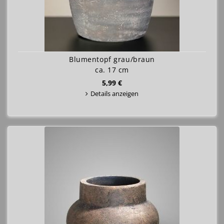
Blumentopf grau/braun
ca. 17 cm
5,99 €
Details anzeigen