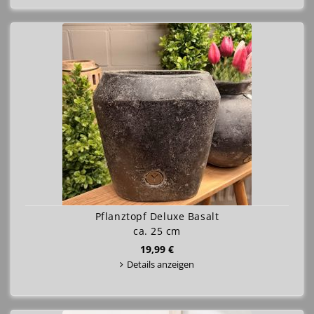
Pflanztopf Deluxe Basalt
ca. 25 cm
19,99 €
Details anzeigen