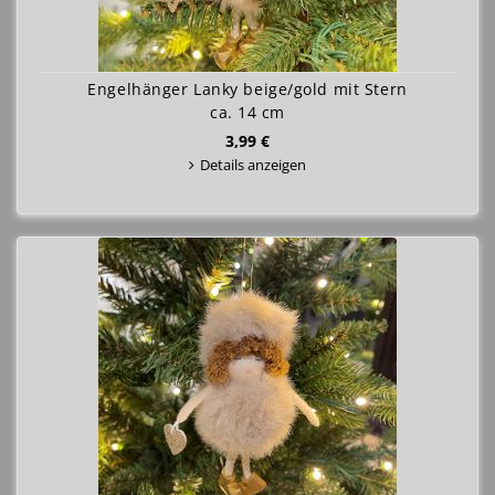
Engelhänger Lanky beige/gold mit Stern
ca. 14 cm
3,99 €
Details anzeigen