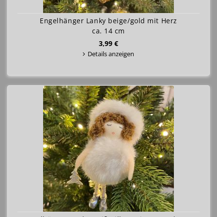
Engelhänger Lanky beige/gold mit Herz
ca. 14 cm
3,99 €
Details anzeigen