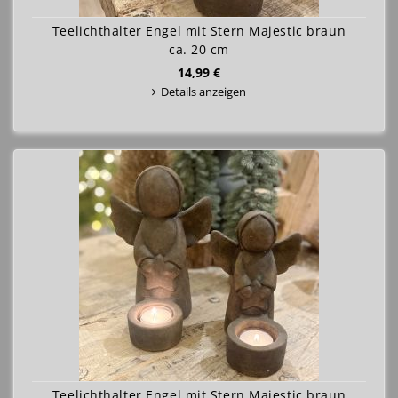
Teelichthalter Engel mit Stern Majestic braun
ca. 20 cm
14,99 €
Details anzeigen
Teelichthalter Engel mit Stern Majestic braun