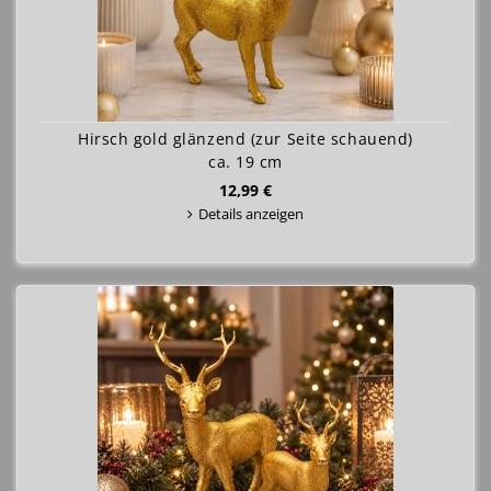
Hirsch gold glänzend (zur Seite schauend)
ca. 19 cm
12,99 €
Details anzeigen