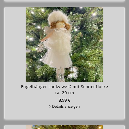
Engelhänger Lanky weiß mit Schneeflocke
ca. 20 cm
3,99 €
Details anzeigen