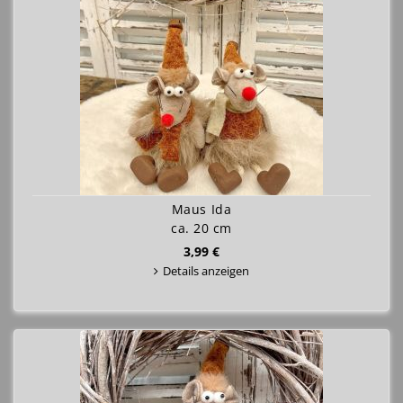
Maus Ida
ca. 20 cm
3,99 €
Details anzeigen