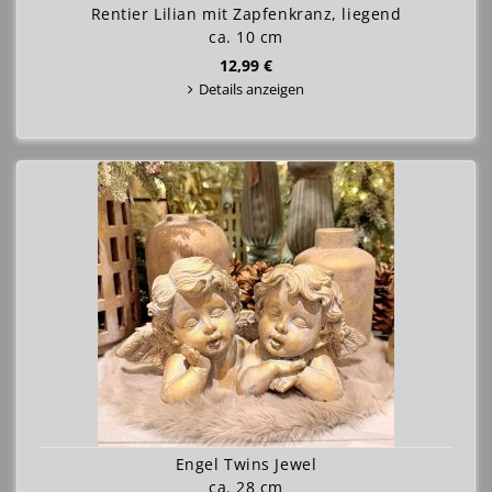
Rentier Lilian mit Zapfenkranz, liegend
ca. 10 cm
12,99 €
Details anzeigen
Engel Twins Jewel
ca. 28 cm