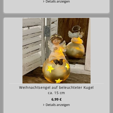
Details anzeigen
Weihnachtsengel auf beleuchteter Kugel
ca. 15 cm
6,99 €
Details anzeigen