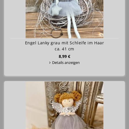
Engel Lanky grau mit Schleife im Haar
ca. 41 cm
8,99 €
Details anzeigen