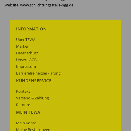
Website: www.schlichtungsstelle-bgg.de
INFORMATION
Über TEWA
Marken
Datenschutz
Unsere AGB
Impressum
Barrierefreiheitserklärung
KUNDENSERVICE
Kontakt
Versand & Zahlung
Retoure
MEIN TEWA
Mein Konto
Meine Bestellungen