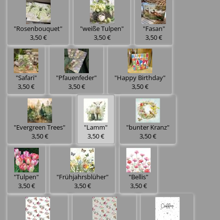
"Rosenbouquet"
"weiße Tulpen"
"Fasan"
3,50 €
3,50 €
3,50 €
"Safari"
"Pfauenfeder"
"Happy Birthday"
3,50 €
3,50 €
3,50 €
"Evergreen Trees"
"Lamm"
"bunter Kranz"
3,50 €
3,50 €
3,50 €
"Tulpen"
"Frühjahrsblüher"
"Bellis"
3,50 €
3,50 €
3,50 €