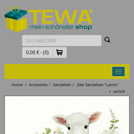
0,00 € - (0)
Toggle
navigati
Home
Accesoires
Servietten
20er Servietten "Lamm"
zurück