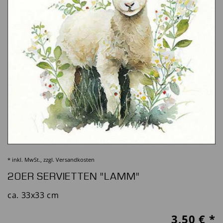
* inkl. MwSt., zzgl.
Versandkosten
20ER SERVIETTEN "LAMM"
ca. 33x33 cm
3,50
€ *