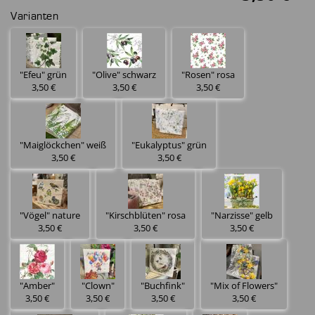
Varianten
"Efeu" grün
"Olive" schwarz
"Rosen" rosa
3,50 €
3,50 €
3,50 €
"Maiglöckchen" weiß
"Eukalyptus" grün
3,50 €
3,50 €
"Vögel" nature
"Kirschblüten" rosa
"Narzisse" gelb
3,50 €
3,50 €
3,50 €
"Amber"
"Clown"
"Buchfink"
"Mix of Flowers"
3,50 €
3,50 €
3,50 €
3,50 €