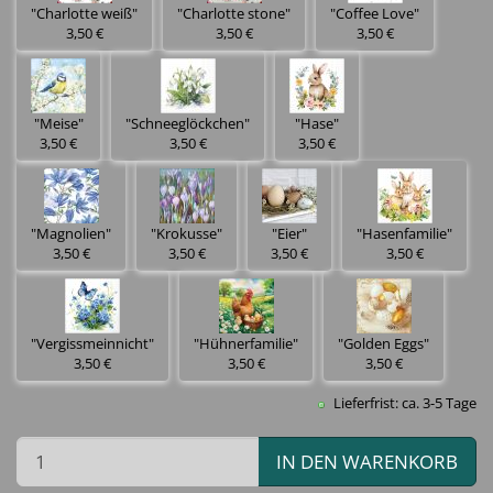
"Charlotte weiß"
"Charlotte stone"
"Coffee Love"
3,50 €
3,50 €
3,50 €
"Meise"
"Schneeglöckchen"
"Hase"
3,50 €
3,50 €
3,50 €
"Magnolien"
"Krokusse"
"Eier"
"Hasenfamilie"
3,50 €
3,50 €
3,50 €
3,50 €
"Vergissmeinnicht"
"Hühnerfamilie"
"Golden Eggs"
3,50 €
3,50 €
3,50 €
Lieferfrist: ca. 3-5 Tage
IN DEN WARENKORB