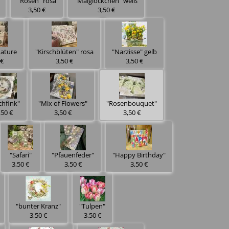
"Rosen" rosa
"Maiglöckchen" weiß
3,50 €
3,50 €
nature
"Kirschblüten" rosa
"Narzisse" gelb
 €
3,50 €
3,50 €
chfink"
"Mix of Flowers"
"Rosenbouquet"
,50 €
3,50 €
3,50 €
"Safari"
"Pfauenfeder"
"Happy Birthday"
3,50 €
3,50 €
3,50 €
"bunter Kranz"
"Tulpen"
3,50 €
3,50 €