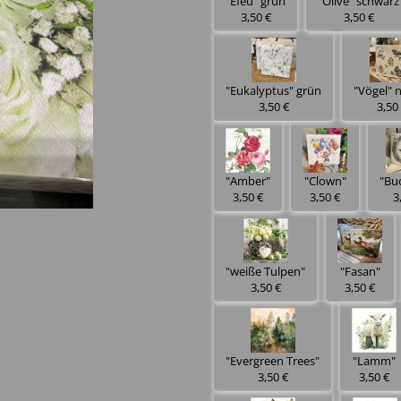
"Efeu" grün
"Olive" schwarz
3,50 €
3,50 €
"Eukalyptus" grün
"Vögel" 
3,50 €
3,50
"Amber"
"Clown"
"Bu
3,50 €
3,50 €
3
"weiße Tulpen"
"Fasan"
3,50 €
3,50 €
"Evergreen Trees"
"Lamm"
3,50 €
3,50 €