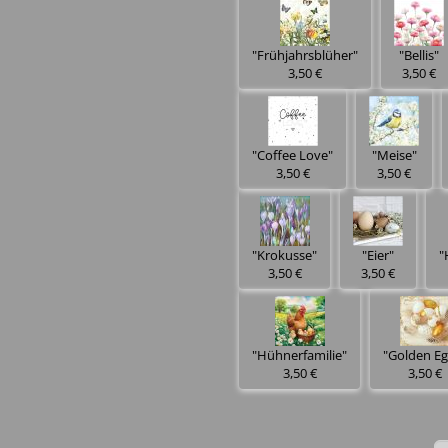
"Frühjahrsblüher"
"Bellis"
3,50 €
3,50 €
"Coffee Love"
"Meise"
3,50 €
3,50 €
"Krokusse"
"Eier"
"
3,50 €
3,50 €
"Hühnerfamilie"
"Golden Eg
3,50 €
3,50 €