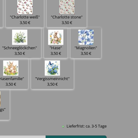
"Charlotte weiß"
"Charlotte stone"
3,50 €
3,50 €
"Schneeglöckchen"
"Hase"
"Magnolien"
3,50 €
3,50 €
3,50 €
Hasenfamilie"
"Vergissmeinnicht"
3,50 €
3,50 €
gs"
Lieferfrist: ca. 3-5 Tage