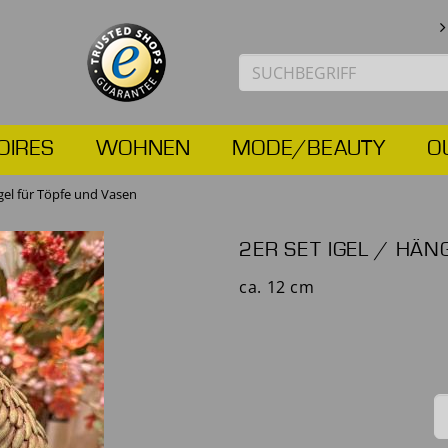
OIRES
WOHNEN
MODE/BEAUTY
O
igel für Töpfe und Vasen
2ER SET IGEL / HÄN
ca. 12 cm