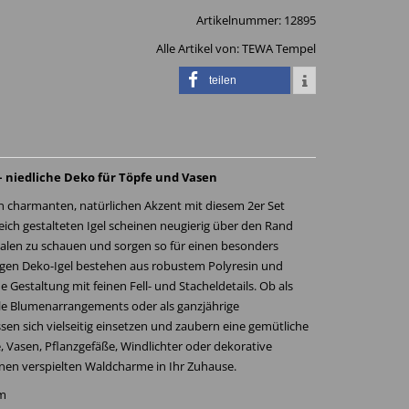
Artikelnummer:
12895
Alle Artikel von:
TEWA Tempel
teilen
 – niedliche Deko für Töpfe und Vasen
en charmanten, natürlichen Akzent mit diesem 2er Set
reich gestalteten Igel scheinen neugierig über den Rand
alen zu schauen und sorgen so für einen besonders
tigen Deko-Igel bestehen aus robustem Polyresin und
Gestaltung mit feinen Fell- und Stacheldetails. Ob als
ale Blumenarrangements oder als ganzjährige
n sich vielseitig einsetzen und zaubern eine gemütliche
 Vasen, Pflanzgefäße, Windlichter oder dekorative
einen verspielten Waldcharme in Ihr Zuhause.
cm