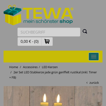
0,00 € - (0)
Toggle
navigati
Home
Accesoires
LED Kerzen
2er Set LED Stabkerze jade grün geriffelt rustikal (inkl. Timer
+ FB)
zurück