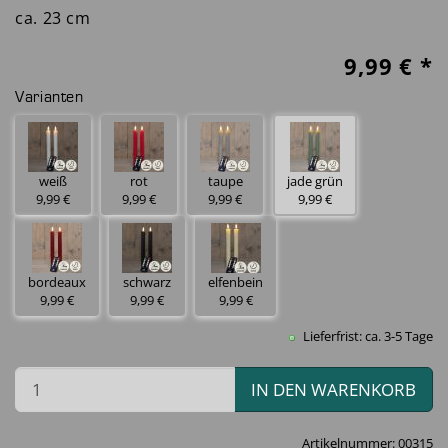
ca. 23 cm
9,99
€ *
Varianten
weiß
rot
taupe
jade grün
9,99 €
9,99 €
9,99 €
9,99 €
bordeaux
schwarz
elfenbein
9,99 €
9,99 €
9,99 €
Lieferfrist: ca. 3-5 Tage
IN DEN WARENKORB
Artikelnummer:
00315