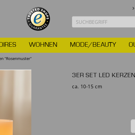
OIRES
WOHNEN
MODE/BEAUTY
O
zen "Rosenmuster"
3ER SET LED KERZE
ca. 10-15 cm