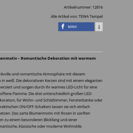
Artikelnummer:
12816
Alle Artikel von:
TEWA Tempel
teilen
osenmotiv – Romantische Dekoration mit warmem
stilvolle und romantische Atmosphäre mit diesem
in weiß. Die dekorativen Kerzen sind mit einem eleganten
erziert und sorgen durch ihr warmes LED-Licht für eine
ffene Flamme. Die drei unterschiedlich großen LED-
dekoration, für Wohn- und Schlafzimmer, Fensterbänke oder
raktischen ON/OFF-Schalters lassen sie sich einfach
nsetzen. Das zarte Blumenmotiv mit Rosen in sanften
en zu einem besonderen Blickfang und einer
antische, klassische oder moderne Wohnstile.