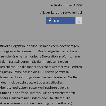
Artikelnummer:
11606
Alle Artikel von:
TEWA Tempel
teilen
tilvolle Eleganz in Ihr Zuhause mit diesem hochwertigen
enung) im edlen Cremeton. Das 4-teilige Set besteht aus
erzen die für eine harmonische Dekoration in Wohnzimmer,
f dem Esstisch sorgen. Die flammenlosen Kerzen
Kerzenlicht und die moderne, sichere Alternative zu echten
esigns in Creme passen die LED-Kerzen perfekt zu
assischen Einrichtungsstilen. Die verschiedenen Größen
deen – ob einzeln platziert oder als stilvolles
 Abende, Hochzeiten, Feste, Weihnachten oder als
ahr über. Ohne offene Flamme, Ruß oder Wachstropfen
rs für Haushalte mit Kindern oder Haustieren. Die
tterien (diese sind in der Lieferung nicht enthalten).