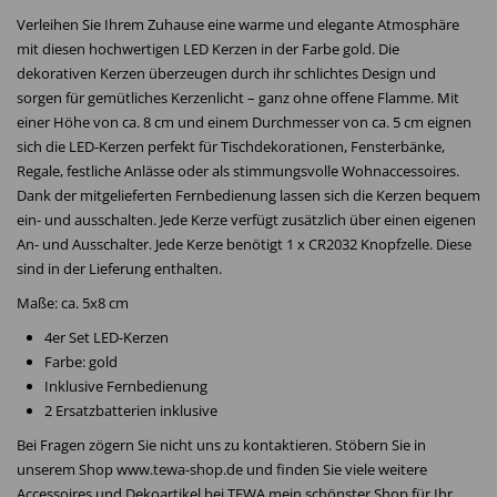
Verleihen Sie Ihrem Zuhause eine warme und elegante Atmosphäre
mit diesen hochwertigen LED Kerzen in der Farbe gold. Die
dekorativen Kerzen überzeugen durch ihr schlichtes Design und
sorgen für gemütliches Kerzenlicht – ganz ohne offene Flamme. Mit
einer Höhe von ca. 8 cm und einem Durchmesser von ca. 5 cm eignen
sich die LED-Kerzen perfekt für Tischdekorationen, Fensterbänke,
Regale, festliche Anlässe oder als stimmungsvolle Wohnaccessoires.
Dank der mitgelieferten Fernbedienung lassen sich die Kerzen bequem
ein- und ausschalten. Jede Kerze verfügt zusätzlich über einen eigenen
An- und Ausschalter. Jede Kerze benötigt 1 x CR2032 Knopfzelle. Diese
sind in der Lieferung enthalten.
Maße: ca. 5x8 cm
4er Set LED-Kerzen
Farbe: gold
Inklusive Fernbedienung
2 Ersatzbatterien inklusive
Bei Fragen zögern Sie nicht uns zu kontaktieren. Stöbern Sie in
unserem Shop www.tewa-shop.de und finden Sie viele weitere
Accessoires und Dekoartikel bei TEWA mein schönster Shop für Ihr