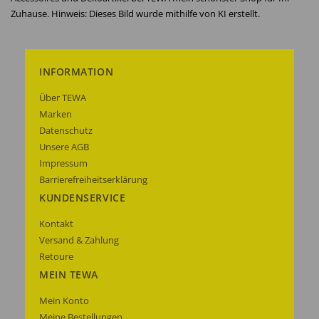
Zuhause.
Hinweis: Dieses Bild wurde mithilfe von KI erstellt.
INFORMATION
Über TEWA
Marken
Datenschutz
Unsere AGB
Impressum
Barrierefreiheitserklärung
KUNDENSERVICE
Kontakt
Versand & Zahlung
Retoure
MEIN TEWA
Mein Konto
Meine Bestellungen