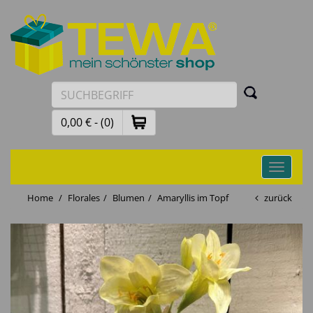
0,00 € - (0)
Toggle
navigati
Home
Florales
Blumen
Amaryllis im Topf
zurück