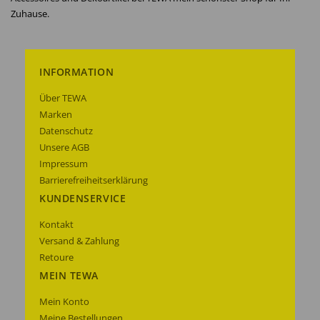
Zuhause.
INFORMATION
Über TEWA
Marken
Datenschutz
Unsere AGB
Impressum
Barrierefreiheitserklärung
KUNDENSERVICE
Kontakt
Versand & Zahlung
Retoure
MEIN TEWA
Mein Konto
Meine Bestellungen