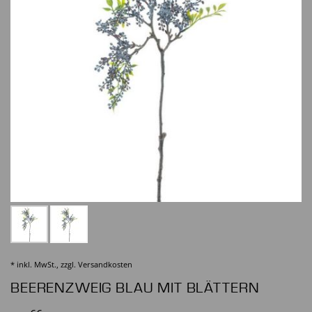
* inkl. MwSt., zzgl.
Versandkosten
BEERENZWEIG BLAU MIT BLÄTTERN