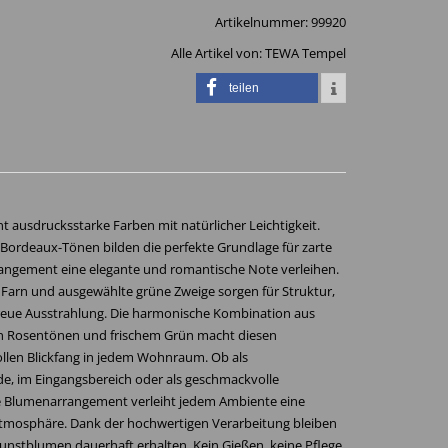
Artikelnummer:
99920
Alle Artikel von:
TEWA Tempel
teilen
t ausdrucksstarke Farben mit natürlicher Leichtigkeit.
n Bordeaux-Tönen bilden die perfekte Grundlage für zarte
angement eine elegante und romantische Note verleihen.
er Farn und ausgewählte grüne Zweige sorgen für Struktur,
reue Ausstrahlung. Die harmonische Kombination aus
 Rosentönen und frischem Grün macht diesen
llen Blickfang in jedem Wohnraum. Ob als
e, im Eingangsbereich oder als geschmackvolle
e Blumenarrangement verleiht jedem Ambiente eine
 Atmosphäre. Dank der hochwertigen Verarbeitung bleiben
unstblumen dauerhaft erhalten. Kein Gießen, keine Pflege