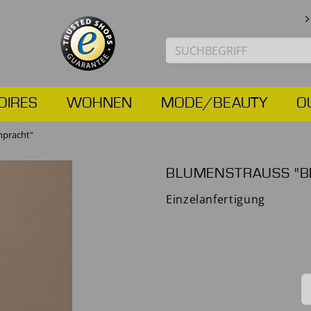
OIRES
WOHNEN
MODE/BEAUTY
O
npracht"
BLUMENSTRAUSS "B
Einzelanfertigung