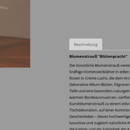
Beschreibung
Blumenstrauß "Blütenpracht"
Der künstliche Blumenstrauß verein
Kräftige Hortensienblätter in edle
Rosen in Creme-Lachs, die dem Arr
Dekorative Allium-Blüten, filigran
Tiefe und eine besonders naturget
warmen Bordeauxnuancen, sanften
Kunstblumenstrauß zu einem stilvo
Tischdekoration, auf einer Kommod
Geschenkidee – dieses hochwertig
luxuriöse und zugleich natürliche
die Farben und die Schönheit der K