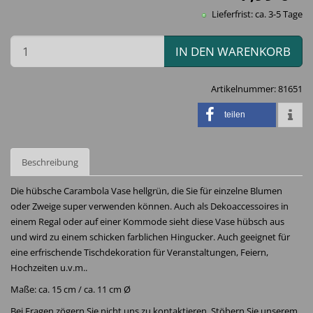
Lieferfrist: ca. 3-5 Tage
IN DEN WARENKORB
Artikelnummer:
81651
teilen
Beschreibung
Die hübsche Carambola Vase hellgrün, die Sie für einzelne Blumen
oder Zweige super verwenden können. Auch als Dekoaccessoires in
einem Regal oder auf einer Kommode sieht diese Vase hübsch aus
und wird zu einem schicken farblichen Hingucker. Auch geeignet für
eine erfrischende Tischdekoration für Veranstaltungen, Feiern,
Hochzeiten u.v.m..
Maße: ca. 15 cm / ca. 11 cm Ø
Bei Fragen zögern Sie nicht uns zu kontaktieren. Stöbern Sie unserem