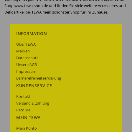
Shop www.tewa-shop.de und finden Sie viele weitere Accessoires und
Dekoartikel bei TEWA mein schönster Shop für Ihr Zuhause.
INFORMATION
Über TEWA
Marken
Datenschutz
Unsere AGB
Impressum
Barrierefreiheitserklärung
KUNDENSERVICE
Kontakt
Versand & Zahlung
Retoure
MEIN TEWA
Mein Konto