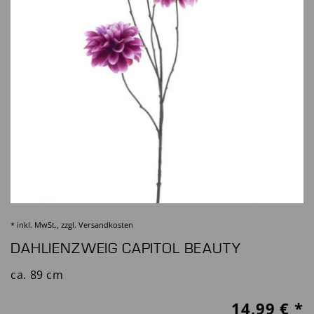
* inkl. MwSt., zzgl.
Versandkosten
DAHLIENZWEIG CAPITOL BEAUTY
ca. 89 cm
14,99
€ *