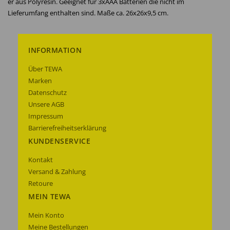
er aus Polyresin. Geeignet für 3xAAA Batterien die nicht im
Lieferumfang enthalten sind. Maße ca. 26x26x9,5 cm.
INFORMATION
Über TEWA
Marken
Datenschutz
Unsere AGB
Impressum
Barrierefreiheitserklärung
KUNDENSERVICE
Kontakt
Versand & Zahlung
Retoure
MEIN TEWA
Mein Konto
Meine Bestellungen