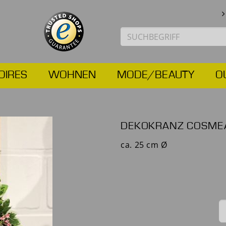
OIRES
WOHNEN
MODE/BEAUTY
O
DEKOKRANZ COSMEA
ca. 25 cm Ø