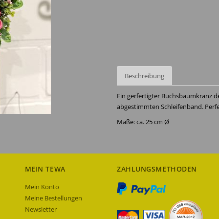
Beschreibung
Ein gerfertigter Buchsbaumkranz d
abgestimmten Schleifenband. Perf
Maße: ca. 25 cm Ø
MEIN TEWA
ZAHLUNGSMETHODEN
Mein Konto
Meine Bestellungen
Newsletter