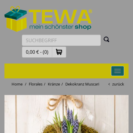
0,00 € - (0)
Toggle
navigati
Home
Florales
Kränze
Dekokranz Muscari
zurück