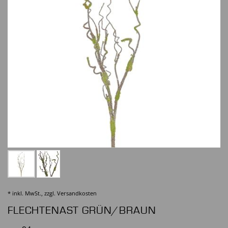
* inkl. MwSt., zzgl.
Versandkosten
FLECHTENAST GRÜN/BRAUN