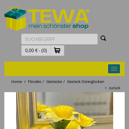
0,00 € - (0)
Toggle
navigati
Home
Florales
Gestecke
Gesteck Osterglocken
zurück