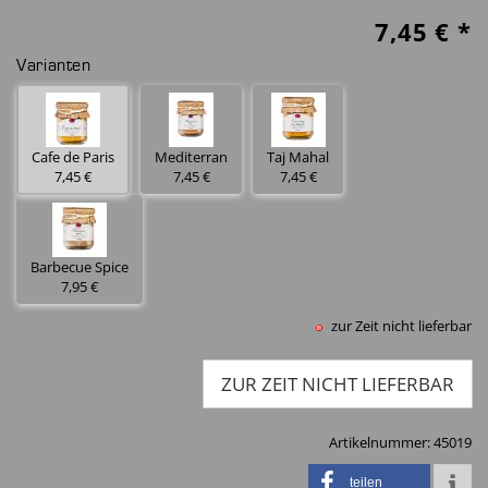
7,45
€ *
Varianten
Cafe de Paris
Mediterran
Taj Mahal
7,45 €
7,45 €
7,45 €
Barbecue Spice
7,95 €
zur Zeit nicht lieferbar
ZUR ZEIT NICHT LIEFERBAR
Artikelnummer:
45019
teilen