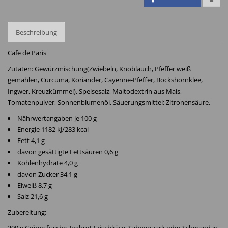
Beschreibung
Cafe de Paris
Zutaten: Gewürzmischung(Zwiebeln, Knoblauch, Pfeffer weiß
gemahlen, Curcuma, Koriander, Cayenne-Pfeffer, Bockshornklee,
Ingwer, Kreuzkümmel), Speisesalz, Maltodextrin aus Mais,
Tomatenpulver, Sonnenblumenöl, Säuerungsmittel: Zitronensäure.
Nährwertangaben je 100 g
Energie 1182 kJ/283 kcal
Fett 4,1 g
davon gesättigte Fettsäuren 0,6 g
Kohlenhydrate 4,0 g
davon Zucker 34,1 g
Eiweiß 8,7 g
Salz 21,6 g
Zubereitung: