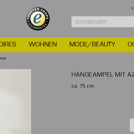
OIRES
WOHNEN
MODE/BEAUTY
O
eme
HÄNGEAMPEL MIT A
ca. 75 cm