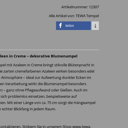
Artikelnummer:
12307
Alle Artikel von:
TEWA Tempel
teilen
leen in Creme – dekorative Blumenampel
el mit Azaleen in Creme bringt stilvolle Blütenpracht in
ie zarten cremefarbenen Azaleen wirken besonders edel
le Atmosphäre – ideal zur Aufwertung dunkler Ecken im
gen Verarbeitung wirkt die Blumenampel besonders
hön – ganz ohne Pflegeaufwand oder Gießen. Auch im
sich problemlos einsetzen, beispielsweise auf
en. Mit einer Länge von ca. 75 cm sorgt die Hängeampel
in echter Blickfang in jedem Raum.
 kontaktieren. Stöbern Sie in unserem Shop www.tewa-