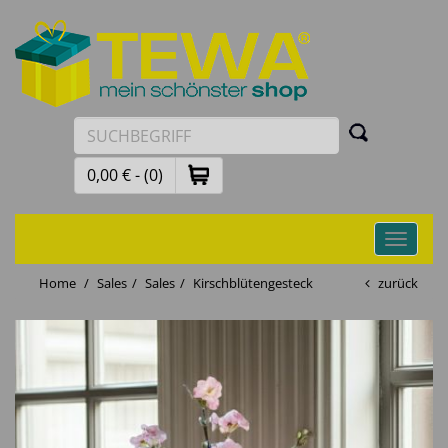
0,00 € - (0)
Toggle
navigati
Home
Sales
Sales
Kirschblütengesteck
zurück