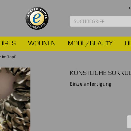
OIRES
WOHNEN
MODE/BEAUTY
O
e im Topf
KÜNSTLICHE SUKKUL
Einzelanfertigung