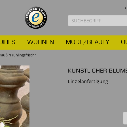
OIRES
WOHNEN
MODE/BEAUTY
O
auß "Frühlingsfrisch"
KÜNSTLICHER BLUME
Einzelanfertigung