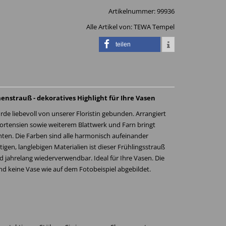
Artikelnummer:
99936
Alle Artikel von:
TEWA Tempel
teilen
strauß - dekoratives Highlight für Ihre Vasen
de liebevoll von unserer Floristin gebunden. Arrangiert
Hortensien sowie weiterem Blattwerk und Farn bringt
ten. Die Farben sind alle harmonisch aufeinander
gen, langlebigen Materialien ist dieser Frühlingsstrauß
und jahrelang wiederverwendbar. Ideal für Ihre Vasen. Die
nd keine Vase wie auf dem Fotobeispiel abgebildet.