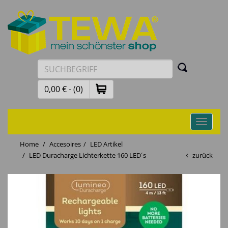
0,00 € - (0)
Toggle
navigati
Home
Accesoires
LED Artikel
LED Duracharge Lichterkette 160 LED´s
zurück