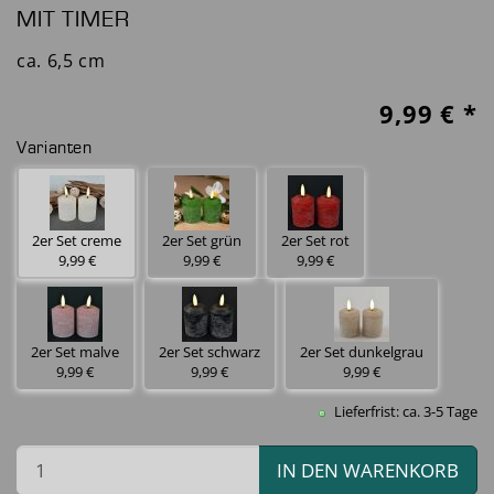
MIT TIMER
ca. 6,5 cm
9,99
€ *
Varianten
2er Set creme
2er Set grün
2er Set rot
9,99 €
9,99 €
9,99 €
2er Set malve
2er Set schwarz
2er Set dunkelgrau
9,99 €
9,99 €
9,99 €
Lieferfrist: ca. 3-5 Tage
IN DEN WARENKORB