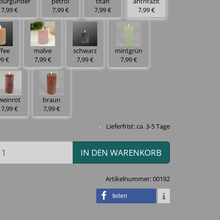
-burgunder
petrol
titan
anthrazit
7,99 €
7,99 €
7,99 €
7,99 €
ffee
malve
schwarz
mintgrün
99 €
7,99 €
7,99 €
7,99 €
weinrot
braun
7,99 €
7,99 €
Lieferfrist: ca. 3-5 Tage
IN DEN WARENKORB
Artikelnummer:
00192
teilen