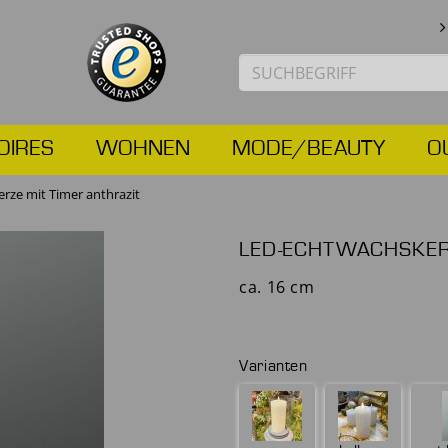
OIRES
WOHNEN
MODE/BEAUTY
O
rze mit Timer anthrazit
LED-ECHTWACHSKERZ
ca. 16 cm
Varianten