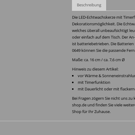
Beschreibung
Die LED-Echtwachskerze mit Timerfun
Dekorationsmöglichkeit. Die Echtwach
welches überall unbeaufsichtigt le
oder einfach auf dem Tisch. Der An-
ist batteriebetrieben. Die Batterien 
0649 können Sie die passende Fer
Maße: ca. 16 cm / ca. 7,6 cm Ø
Hinweis zu diesem Artikel:
vor Wärme & Sonneneinstrahlu
mit Timerfunktion
mit Dauerlicht oder mit flacker
Bei Fragen zögern Sie nicht uns zu
shop.de und finden Sie viele weite
Shop für Ihr Zuhause.