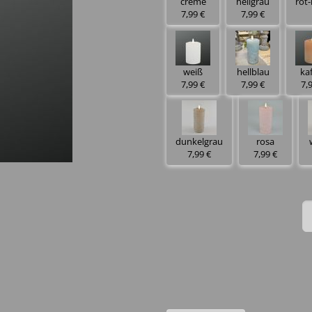
creme
hellgrau
rot
7,99 €
7,99 €
weiß
hellblau
ka
7,99 €
7,99 €
7,
dunkelgrau
rosa
7,99 €
7,99 €