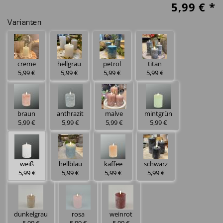
5,99
€ *
Varianten
creme
hellgrau
petrol
titan
5,99 €
5,99 €
5,99 €
5,99 €
braun
anthrazit
malve
mintgrün
5,99 €
5,99 €
5,99 €
5,99 €
weiß
hellblau
kaffee
schwarz
5,99 €
5,99 €
5,99 €
5,99 €
dunkelgrau
rosa
weinrot