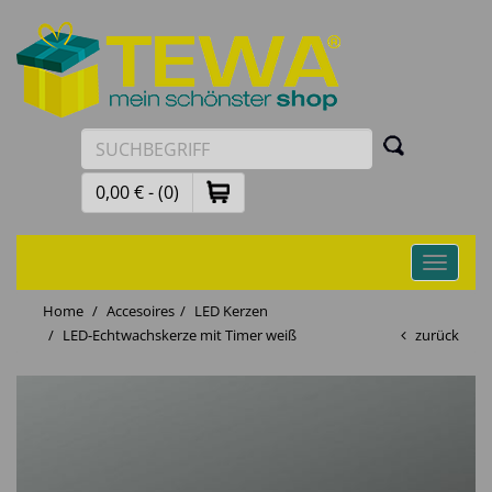
0,00 € - (0)
Toggle
navigati
Home
Accesoires
LED Kerzen
LED-Echtwachskerze mit Timer weiß
zurück