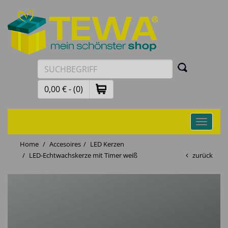
0,00 € - (0)
Toggle
navigati
Home
Accesoires
LED Kerzen
LED-Echtwachskerze mit Timer weiß
zurück