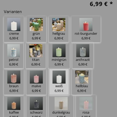
6,99
€ *
Varianten
creme
grün
hellgrau
rot-burgunder
6,99 €
6,99 €
6,99 €
6,99 €
petrol
titan
mintgrün
anthrazit
6,99 €
6,99 €
6,99 €
6,99 €
braun
malve
weiß
hellblau
6,99 €
6,99 €
6,99 €
6,99 €
kaffee
schwarz
dunkelgrau
rosa