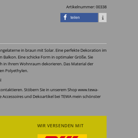
Artikelnummer:
00338
teilen
Hängelaterne in braun mit Solar. Eine perfekte Dekoration im
m Balkon. Eine schicke Form in optimaler Größe. Sie
ch in Ihrem Wohnraum dekorieren. Das Material der
ten Polyethylen.
l
 kontaktieren. Stöbern Sie in unserem Shop www.tewa-
re Accessoires und Dekoartikel bei TEWA mein schönster
WIR VERSENDEN MIT