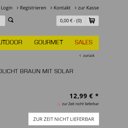
Login
Registrieren
Kontakt
zur Kasse
0,00 € - (0)
UTDOOR
GOURMET
SALES
zurück
DLICHT BRAUN MIT SOLAR
12,99
€ *
zur Zeit nicht lieferbar
ZUR ZEIT NICHT LIEFERBAR