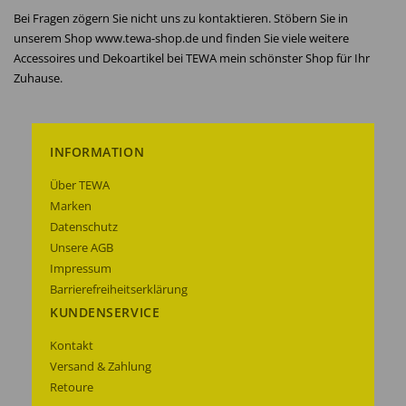
Bei Fragen zögern Sie nicht uns zu kontaktieren. Stöbern Sie in
unserem Shop www.tewa-shop.de und finden Sie viele weitere
Accessoires und Dekoartikel bei TEWA mein schönster Shop für Ihr
Zuhause.
INFORMATION
Über TEWA
Marken
Datenschutz
Unsere AGB
Impressum
Barrierefreiheitserklärung
KUNDENSERVICE
Kontakt
Versand & Zahlung
Retoure