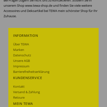
Bei Fragen zögern Sie nicht uns zu kontaktieren. Stöbern Sie in
unserem Shop www.tewa-shop.de und finden Sie viele weitere
Accessoires und Dekoartikel bei TEWA mein schönster Shop für Ihr
Zuhause.
INFORMATION
Über TEWA
Marken
Datenschutz
Unsere AGB
Impressum
Barrierefreiheitserklärung
KUNDENSERVICE
Kontakt
Versand & Zahlung
Retoure
MEIN TEWA