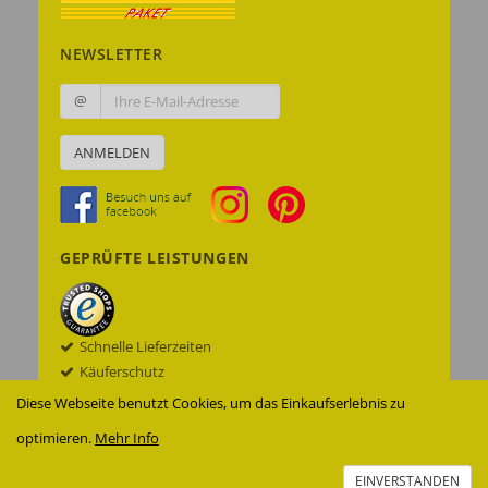
NEWSLETTER
@
ANMELDEN
GEPRÜFTE LEISTUNGEN
Schnelle Lieferzeiten
Käuferschutz
Datenschutz
Diese Webseite benutzt Cookies, um das Einkaufserlebnis zu
Sichere Datenübertragung mit SSL© -
optimieren.
Mehr Info
Verschlüsselung
Zur Echtheit der Bewertungen
EINVERSTANDEN