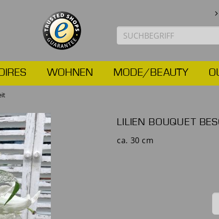
OIRES
WOHNEN
MODE/BEAUTY
O
it
LILIEN BOUQUET BE
ca. 30 cm