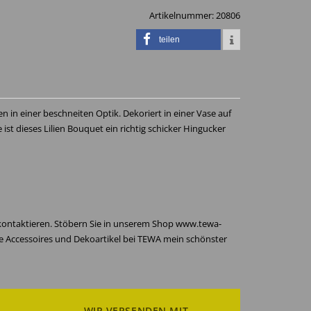
Artikelnummer:
20806
teilen
en in einer beschneiten Optik. Dekoriert in einer Vase auf
st dieses Lilien Bouquet ein richtig schicker Hingucker
 kontaktieren. Stöbern Sie in unserem Shop www.tewa-
re Accessoires und Dekoartikel bei TEWA mein schönster
WIR VERSENDEN MIT