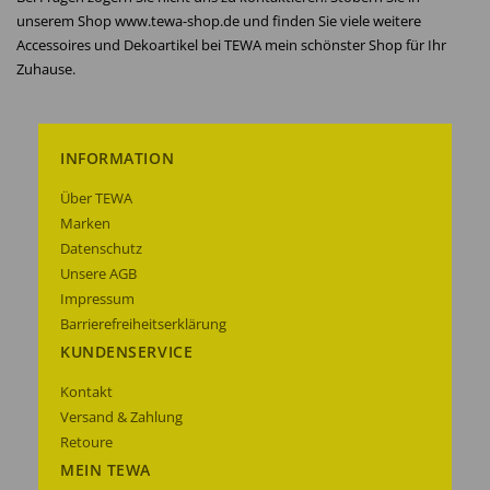
unserem Shop www.tewa-shop.de und finden Sie viele weitere
Accessoires und Dekoartikel bei TEWA mein schönster Shop für Ihr
Zuhause.
INFORMATION
Über TEWA
Marken
Datenschutz
Unsere AGB
Impressum
Barrierefreiheitserklärung
KUNDENSERVICE
Kontakt
Versand & Zahlung
Retoure
MEIN TEWA