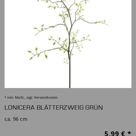
* inkl. MwSt., zzgl.
Versandkosten
LONICERA BLÄTTERZWEIG GRÜN
ca. 96 cm
5,99
€ *