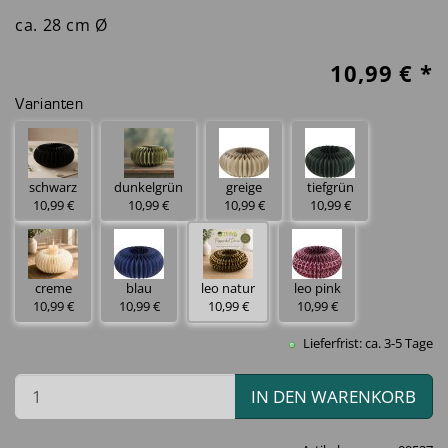
ca. 28 cm Ø
10,99
€ *
Varianten
schwarz
dunkelgrün
greige
tiefgrün
10,99 €
10,99 €
10,99 €
10,99 €
creme
blau
leo natur
leo pink
10,99 €
10,99 €
10,99 €
10,99 €
Lieferfrist: ca. 3-5 Tage
IN DEN WARENKORB