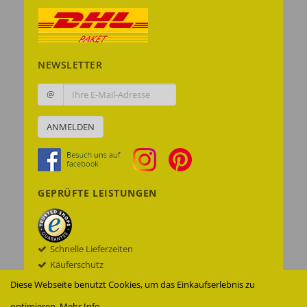
NEWSLETTER
@
ANMELDEN
GEPRÜFTE LEISTUNGEN
Schnelle Lieferzeiten
Käuferschutz
Datenschutz
Diese Webseite benutzt Cookies, um das Einkaufserlebnis zu
Sichere Datenübertragung mit SSL© -
optimieren.
Mehr Info