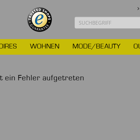
OIRES
WOHNEN
MODE/BEAUTY
O
st ein Fehler aufgetreten