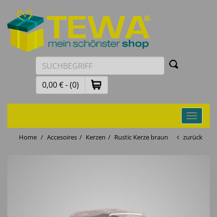
0,00 € - (0)
Toggle
navigati
Home
Accesoires
Kerzen
Rustic Kerze braun
zurück