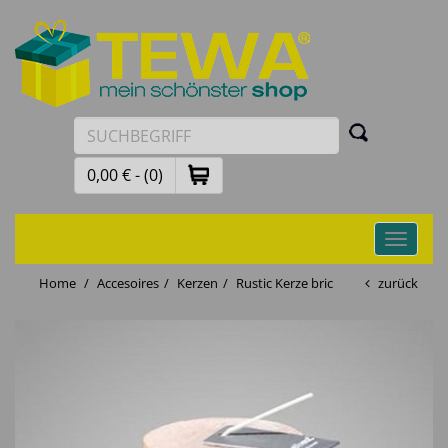
0,00 € - (0)
Toggle
navigati
Home
Accesoires
Kerzen
Rustic Kerze bric
zurück