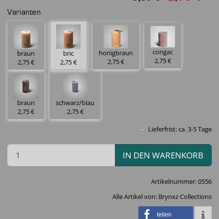
Varianten
congac
honigbraun
braun
bric
2,75 €
2,75 €
2,75 €
2,75 €
braun
schwarz/blau
2,75 €
2,75 €
Lieferfrist: ca. 3-5 Tage
IN DEN WARENKORB
Artikelnummer:
0556
Alle Artikel von:
Brynxz Collections
teilen