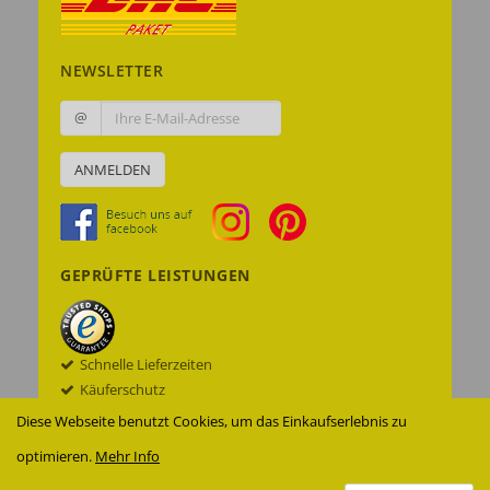
NEWSLETTER
@
ANMELDEN
GEPRÜFTE LEISTUNGEN
Schnelle Lieferzeiten
Käuferschutz
Datenschutz
Diese Webseite benutzt Cookies, um das Einkaufserlebnis zu
Sichere Datenübertragung mit SSL© -
optimieren.
Mehr Info
Verschlüsselung
Zur Echtheit der Bewertungen